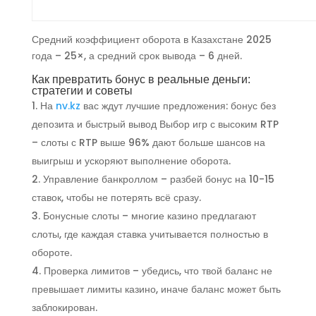
Средний коэффициент оборота в Казахстане 2025
года – 25×, а средний срок вывода – 6 дней.
Как превратить бонус в реальные деньги:
стратегии и советы
На
nv.kz
вас ждут лучшие предложения: бонус без
депозита и быстрый вывод Выбор игр с высоким RTP
– слоты с RTP выше 96% дают больше шансов на
выигрыш и ускоряют выполнение оборота.
Управление банкроллом – разбей бонус на 10-15
ставок, чтобы не потерять всё сразу.
Бонусные слоты – многие казино предлагают
слоты, где каждая ставка учитывается полностью в
обороте.
Проверка лимитов – убедись, что твой баланс не
превышает лимиты казино, иначе баланс может быть
заблокирован.