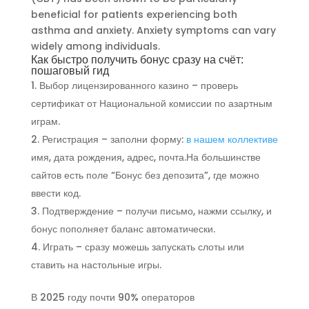
beneficial for patients experiencing both
asthma and anxiety. Anxiety symptoms can vary
widely among individuals.
Как быстро получить бонус сразу на счёт:
пошаговый гид
Выбор лицензированного казино – проверь
сертификат от Национальной комиссии по азартным
играм.
Регистрация – заполни форму:
в нашем коллективе
имя, дата рождения, адрес, почта.На большинстве
сайтов есть поле “Бонус без депозита”, где можно
ввести код.
Подтверждение – получи письмо, нажми ссылку, и
бонус пополняет баланс автоматически.
Играть – сразу можешь запускать слоты или
ставить на настольные игры.
В 2025 году почти 90% операторов