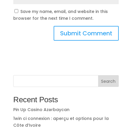
Save my name, email, and website in this
browser for the next time I comment.
Search
Recent Posts
Pin Up Casino Azərbaycan
1win ci connexion : aperçu et options pour la
Côte d’Ivoire