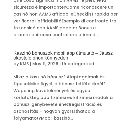
Che cosa significa “non AAMS” e perché la
sicurezza è importante?Come riconoscere un
casinò non AAMS affidabileChecklist rapida per
verificare l’affidabilitàEsempio di confronto tra
tre casinò non AAMS popolariBonus e
promozioni: cosa controllare prima di...
Kaszinó bónuszok mobil app útmutató – Játssz
okostelefonon könnyedén
by
KMS
|
May 11, 2026
|
Uncategorized
Mi az a kaszinó bónusz? Alapfogalmak és
típusokMire figyelj a bónusz feltételeknél?
Wagering követelmények és egyéb
korlátokLegjobb fizetési és kifizetési módok a
bónusz igénybevételéhezRegisztráció és
azonosítás – hogyan gyorsíthatod a
folyamatot?Mobil kaszinó...