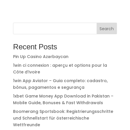
Search
Recent Posts
Pin Up Casino Azərbaycan
1win ci connexion : aperçu et options pour la
Côte d’Ivoire
1win App Aviator – Guia completo: cadastro,
bônus, pagamentos e segurança
1xbet Game Money App Download in Pakistan –
Mobile Guide, Bonuses & Fast Withdrawals
Boomerang Sportsbook: Registrierungsschritte
und Schnellstart für österreichische
Wettfreunde