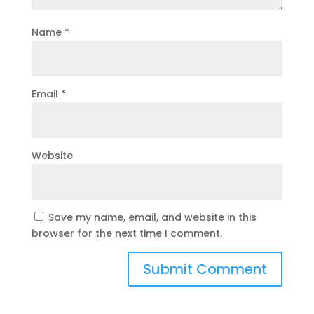
Name
*
Email
*
Website
Save my name, email, and website in this
browser for the next time I comment.