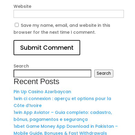
Website
Save my name, email, and website in this
browser for the next time I comment.
Search
Search
Recent Posts
Pin Up Casino Azərbaycan
1win ci connexion : aperçu et options pour la
Côte d’Ivoire
1win App Aviator – Guia completo: cadastro,
bônus, pagamentos e segurança
1xbet Game Money App Download in Pakistan –
Mobile Guide, Bonuses & Fast Withdrawals