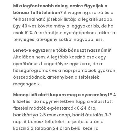
Mi a legfontosabb dolog, amire figyeljek a
bónusz feltételeiben?
A wagering szorzó és a
felhasználható játékok listája a legkritikusabb.
Egy 40×‑es követelmény a leggyakoribb, de ha
csak 10 %‑át számítja a nyerőgépeknek, akkor a
tényleges játékigény sokkal nagyobb lesz.
Lehet-e egyszerre több bónuszt használni?
Általában nem. A legtöbb kaszinó csak egy
nyerőbónuszt engedélyez egyszerre, de a
hűségprogramok és a napi promóciók gyakran
összeadódnak, amennyiben a feltételek
megengedik.
Mennyi idő alatt kapom meg a nyereményt?
A
kifizetési idő nagymértékben függ a választott
fizetési módtól: e‑pénztárcák 0‑24 óra,
bankkártya 2‑5 munkanap, banki átutalás 3‑7
nap. A bónusz feltételek teljesítése után a
kaszinó általában 24 órán belül kezeli a