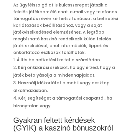
Az ügyfélszolgálat is kulcsszerepet játszik a
felelős játékban: élő chat, e‑mail vagy telefonos
támogatás révén kérhetsz tanácsot a befizetési
korlátozások beállításához, vagy a saját
játékviselkedésed elemzéséhez. A legtöbb
megbízható kaszinó rendelkezik külön felelős
játék szekcióval, ahol információk, tippek és
önkorlátozó eszközök találhatók.
Állíts be befizetési limitet a számládon.
Kérj önkizárási szekciót, ha úgy érzed, hogy a
játék befolyásolja a mindennapjaidat.
Használj időkorlátot a mobil vagy desktop
alkalmazásban.
Kérj segítséget a támogatási csapattól, ha
bizonytalan vagy.
Gyakran feltett kérdések
(GYIK) a kaszinó bónuszokról