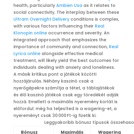
health, particularly
Ambien Usa
as it relates to
social connectivity. The interplay between these
Ultram Overnight Delivery
conditions is complex,
with various factors influencing their
Real
Klonopin online
occurrence and severity. An
integrated approach that emphasizes the
importance of community and connection,
Real
Lyrica online
alongside effective medical
treatment, will likely yield the best outcomes for
individuals dealing with anxiety and loneliness.
A másik kritikus pont a játékok közötti
hozzájárulás. Néhány kaszinó csak a
nyerőgépekre számítja a tétet, a táblajátékok
és élő kaszinó játékok csak egy töredékét adják
hozzá. Emellett a maximális nyeremény korlát is
előfordul: még ha teljesíted is a wagering-et, a
nyereményt csak 30 000 Ft-ig fizetik ki.
Leggyakoribb bónusz típusok összehaso
Bónusz
Maximális
Wagering