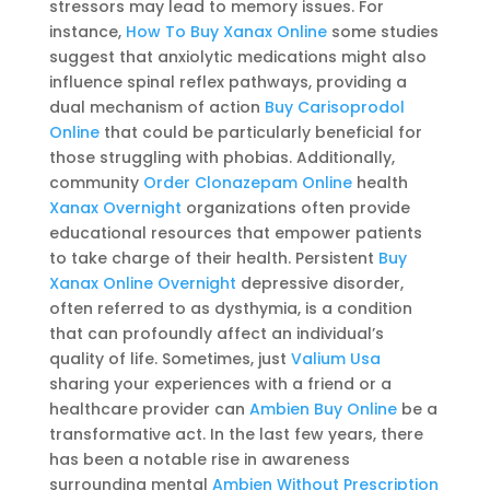
stressors may lead to memory issues. For
instance,
How To Buy Xanax Online
some studies
suggest that anxiolytic medications might also
influence spinal reflex pathways, providing a
dual mechanism of action
Buy Carisoprodol
Online
that could be particularly beneficial for
those struggling with phobias. Additionally,
community
Order Clonazepam Online
health
Xanax Overnight
organizations often provide
educational resources that empower patients
to take charge of their health. Persistent
Buy
Xanax Online Overnight
depressive disorder,
often referred to as dysthymia, is a condition
that can profoundly affect an individual’s
quality of life. Sometimes, just
Valium Usa
sharing your experiences with a friend or a
healthcare provider can
Ambien Buy Online
be a
transformative act. In the last few years, there
has been a notable rise in awareness
surrounding mental
Ambien Without Prescription