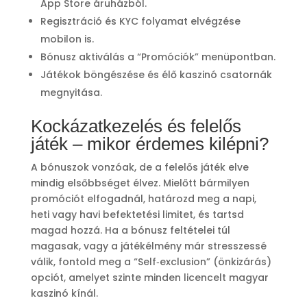
App Store áruházból.
Regisztráció és KYC folyamat elvégzése
mobilon is.
Bónusz aktiválás a “Promóciók” menüpontban.
Játékok böngészése és élő kaszinó csatornák
megnyitása.
Kockázatkezelés és felelős
játék – mikor érdemes kilépni?
A bónuszok vonzóak, de a felelős játék elve
mindig elsőbbséget élvez. Mielőtt bármilyen
promóciót elfogadnál, határozd meg a napi,
heti vagy havi befektetési limitet, és tartsd
magad hozzá. Ha a bónusz feltételei túl
magasak, vagy a játékélmény már stresszessé
válik, fontold meg a “Self‑exclusion” (önkizárás)
opciót, amelyet szinte minden licencelt magyar
kaszinó kínál.