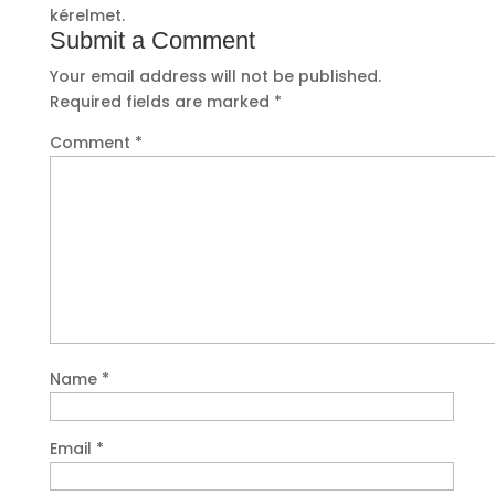
kérelmet.
Submit a Comment
Your email address will not be published.
Required fields are marked
*
Comment
*
Name
*
Email
*