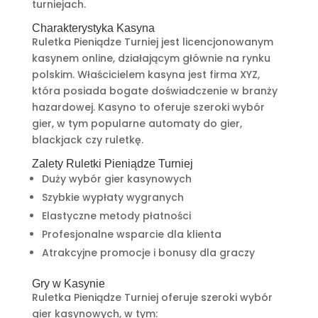
turniejach.
Charakterystyka Kasyna
Ruletka Pieniądze Turniej jest licencjonowanym
kasynem online, działającym głównie na rynku
polskim. Właścicielem kasyna jest firma XYZ,
która posiada bogate doświadczenie w branży
hazardowej. Kasyno to oferuje szeroki wybór
gier, w tym popularne automaty do gier,
blackjack czy ruletkę.
Zalety Ruletki Pieniądze Turniej
Duży wybór gier kasynowych
Szybkie wypłaty wygranych
Elastyczne metody płatności
Profesjonalne wsparcie dla klienta
Atrakcyjne promocje i bonusy dla graczy
Gry w Kasynie
Ruletka Pieniądze Turniej oferuje szeroki wybór
gier kasynowych, w tym: