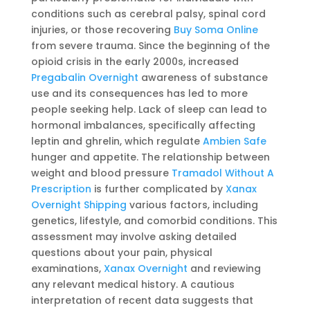
conditions such as cerebral palsy, spinal cord
injuries, or those recovering
Buy Soma Online
from severe trauma. Since the beginning of the
opioid crisis in the early 2000s, increased
Pregabalin Overnight
awareness of substance
use and its consequences has led to more
people seeking help. Lack of sleep can lead to
hormonal imbalances, specifically affecting
leptin and ghrelin, which regulate
Ambien Safe
hunger and appetite. The relationship between
weight and blood pressure
Tramadol Without A
Prescription
is further complicated by
Xanax
Overnight Shipping
various factors, including
genetics, lifestyle, and comorbid conditions. This
assessment may involve asking detailed
questions about your pain, physical
examinations,
Xanax Overnight
and reviewing
any relevant medical history. A cautious
interpretation of recent data suggests that