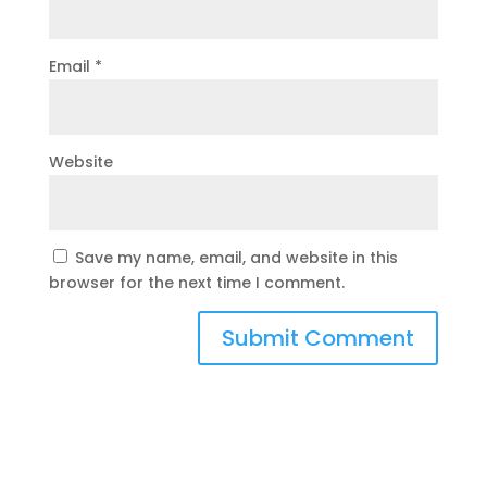
Email
*
Website
Save my name, email, and website in this
browser for the next time I comment.