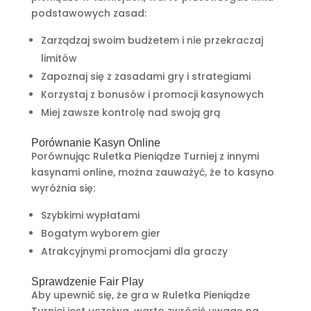
podstawowych zasad:
Zarządzaj swoim budżetem i nie przekraczaj
limitów
Zapoznaj się z zasadami gry i strategiami
Korzystaj z bonusów i promocji kasynowych
Miej zawsze kontrolę nad swoją grą
Porównanie Kasyn Online
Porównując Ruletka Pieniądze Turniej z innymi
kasynami online, można zauważyć, że to kasyno
wyróżnia się:
Szybkimi wypłatami
Bogatym wyborem gier
Atrakcyjnymi promocjami dla graczy
Sprawdzenie Fair Play
Aby upewnić się, że gra w Ruletka Pieniądze