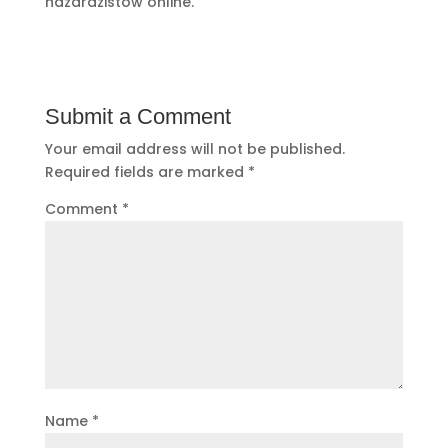
hazardzistów online.
Submit a Comment
Your email address will not be published.
Required fields are marked
*
Comment
*
Name
*